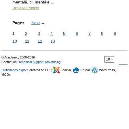
mentálă, pl. mentále …
Dicționar Român
Pages
Next
→
1
2
3
4
5
6
7
8
9
10
11
12
13
© Academic, 2000-2026
18+
Contact us:
Technical Support
,
Advertising
Dictionaries export
, created on PHP,
Joomla,
Drupal,
WordPress,
MODx.