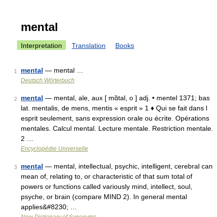
mental
Interpretation
Translation
Books
mental
— mental …
1
Deutsch Wörterbuch
mental
— mental, ale, aux [ mɑ̃tal, o ] adj. • mentel 1371; bas
2
lat. mentalis, de mens, mentis « esprit » 1 ♦ Qui se fait dans l
esprit seulement, sans expression orale ou écrite. Opérations
mentales. Calcul mental. Lecture mentale. Restriction mentale.
2 …
Encyclopédie Universelle
mental
— mental, intellectual, psychic, intelligent, cerebral can
3
mean of, relating to, or characteristic of that sum total of
powers or functions called variously mind, intellect, soul,
psyche, or brain (compare MIND 2). In general mental
applies&#8230; …