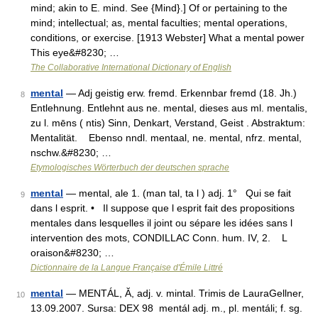
mind; akin to E. mind. See {Mind}.] Of or pertaining to the
mind; intellectual; as, mental faculties; mental operations,
conditions, or exercise. [1913 Webster] What a mental power
This eye&#8230; …
The Collaborative International Dictionary of English
mental
— Adj geistig erw. fremd. Erkennbar fremd (18. Jh.)
8
Entlehnung. Entlehnt aus ne. mental, dieses aus ml. mentalis,
zu l. mēns ( ntis) Sinn, Denkart, Verstand, Geist . Abstraktum:
Mentalität. Ebenso nndl. mentaal, ne. mental, nfrz. mental,
nschw.&#8230; …
Etymologisches Wörterbuch der deutschen sprache
mental
— mental, ale 1. (man tal, ta l ) adj. 1° Qui se fait
9
dans l esprit. • Il suppose que l esprit fait des propositions
mentales dans lesquelles il joint ou sépare les idées sans l
intervention des mots, CONDILLAC Conn. hum. IV, 2. L
oraison&#8230; …
Dictionnaire de la Langue Française d'Émile Littré
mental
— MENTÁL, Ă, adj. v. mintal. Trimis de LauraGellner,
10
13.09.2007. Sursa: DEX 98 mentál adj. m., pl. mentáli; f. sg.