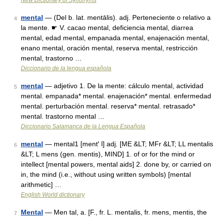
New Dictionary of Synonyms
mental
— (Del b. lat. mentālis). adj. Perteneciente o relativo a
4
la mente. ☛ V. cacao mental, deficiencia mental, diarrea
mental, edad mental, empanada mental, enajenación mental,
enano mental, oración mental, reserva mental, restricción
mental, trastorno …
Diccionario de la lengua española
mental
— adjetivo 1. De la mente: cálculo mental, actividad
5
mental. empanada* mental. enajenación* mental. enfermedad
mental. perturbación mental. reserva* mental. retrasado*
mental. trastorno mental …
Diccionario Salamanca de la Lengua Española
mental
— mental1 [ment′ l] adj. [ME &LT; MFr &LT; LL mentalis
6
&LT; L mens (gen. mentis), MIND] 1. of or for the mind or
intellect [mental powers, mental aids] 2. done by, or carried on
in, the mind (i.e., without using written symbols) [mental
arithmetic] …
English World dictionary
Mental
— Men tal, a. [F., fr. L. mentalis, fr. mens, mentis, the
7